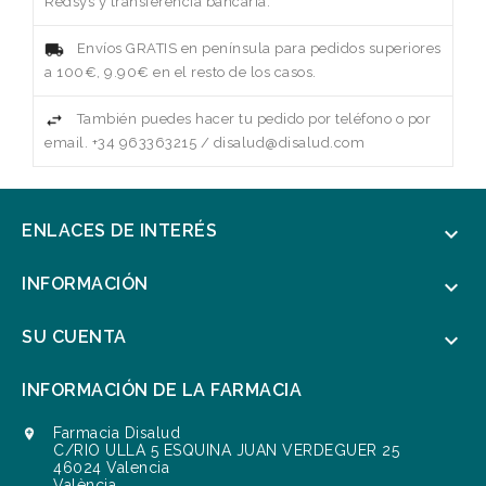
Redsys y transferencia bancaria.
Envíos GRATIS en península para pedidos superiores
a 100€, 9.90€ en el resto de los casos.
También puedes hacer tu pedido por teléfono o por
email. +34 963363215 / disalud@disalud.com
ENLACES DE INTERÉS

INFORMACIÓN

SU CUENTA

INFORMACIÓN DE LA FARMACIA
Farmacia Disalud

C/RIO ULLA 5 ESQUINA JUAN VERDEGUER 25
46024 Valencia
València