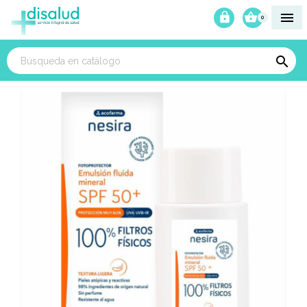



0
