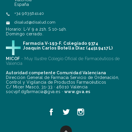
España
+34 963564140

disalud@disalud.com

Horario: L-V 9 a 21h. S 10-14h.
Domingo cerrado.
Farmacia V-193-F. Colegiado 9374
Joaquín Carlos Botella Díaz (44519417L)
MICOF
- Muy Ilustre Colegio Oficial de Farmacéuticos de
Valencia
Autoridad competente Comunidad Valenciana
Dirección General de Farmacia Servicio de Ordenación,
Control y Vigilancia de Productos Farmacéuticos
C/ Micer Mascó, 31-33 · 46010 València
socvpf.dgfarmacia@gva.es ·
www.gva.es
