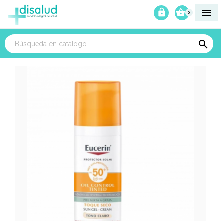



0
