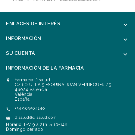
ENLACES DE INTERÉS

INFORMACIÓN

SU CUENTA

INFORMACIÓN DE LA FARMACIA
Farmacia Disalud

C/RIO ULLA 5 ESQUINA JUAN VERDEGUER 25
46024 Valencia
València
España
+34 963564140

disalud@disalud.com

Horario: L-V 9 a 21h. S 10-14h.
Domingo cerrado.