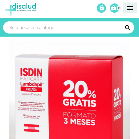



0
