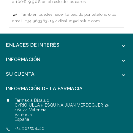
a 100€, 9.90€ en el resto de los casos.
También puedes hacer tu pedido por teléfono o por
email. +34 963363215 / disalud@disalud.com
ENLACES DE INTERÉS

INFORMACIÓN

SU CUENTA

INFORMACIÓN DE LA FARMACIA
Farmacia Disalud

C/RIO ULLA 5 ESQUINA JUAN VERDEGUER 25
46024 Valencia
València
España
+34 963564140
