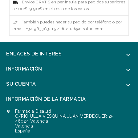
Envíos GRATIS en península para pedidos superiores
a 100€, 9.90€ en el resto de los casos.
También puedes hacer tu pedido por teléfono o por
email. +34 963363215 / disalud@disalud.com
ENLACES DE INTERÉS

INFORMACIÓN

SU CUENTA

INFORMACIÓN DE LA FARMACIA
Farmacia Disalud

C/RIO ULLA 5 ESQUINA JUAN VERDEGUER 25
46024 Valencia
València
España