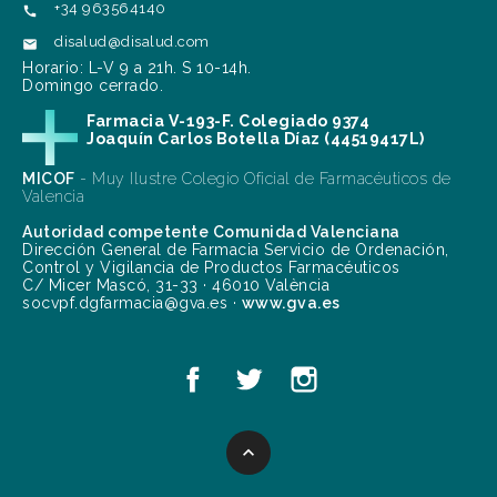
+34 963564140

disalud@disalud.com

Horario: L-V 9 a 21h. S 10-14h.
Domingo cerrado.
Farmacia V-193-F. Colegiado 9374
Joaquín Carlos Botella Díaz (44519417L)
MICOF
- Muy Ilustre Colegio Oficial de Farmacéuticos de
Valencia
Autoridad competente Comunidad Valenciana
Dirección General de Farmacia Servicio de Ordenación,
Control y Vigilancia de Productos Farmacéuticos
C/ Micer Mascó, 31-33 · 46010 València
socvpf.dgfarmacia@gva.es ·
www.gva.es
