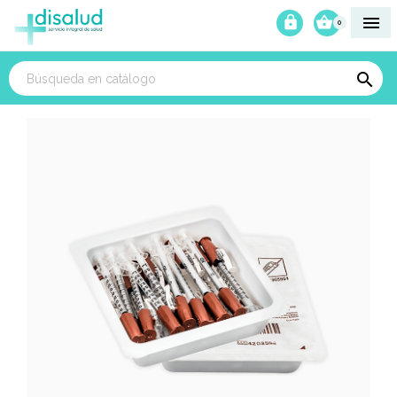



0
