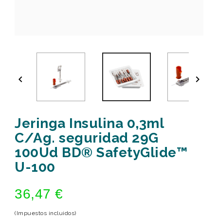


Jeringa Insulina 0,3ml
C/Ag. seguridad 29G
100Ud BD® SafetyGlide™
U-100
36,47 €
(Impuestos incluidos)