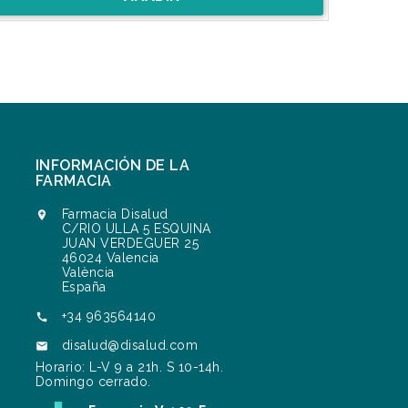
INFORMACIÓN DE LA
FARMACIA
Farmacia Disalud

C/RIO ULLA 5 ESQUINA
JUAN VERDEGUER 25
46024 Valencia
València
España
+34 963564140

disalud@disalud.com

Horario: L-V 9 a 21h. S 10-14h.
Domingo cerrado.