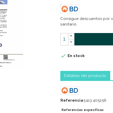
Consigue descuentos por v
sanitario.

En stock
Detalles del producto
Referencia
5413.405256
Referencias específicas