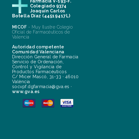
Farmacia V-193-F.
Colegiado 9374
Joaquín Carlos
Botella Díaz (44519417L)
MICOF
- Muy Ilustre Colegio
Oficial de Farmacéuticos de
Valencia
Autoridad competente
Comunidad Valenciana
Dirección General de Farmacia
Servicio de Ordenación,
Control y Vigilancia de
Productos Farmacéuticos
C/ Micer Mascó, 31-33 · 46010
València
socvpf.dgfarmacia@gva.es ·
www.gva.es