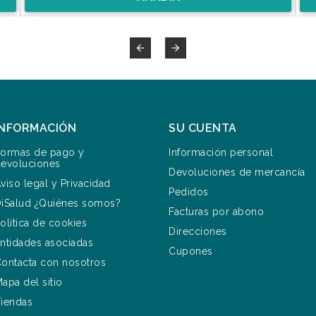


INFORMACIÓN
SU CUENTA
ormas de pago y
Información personal
evoluciones
Devoluciones de mercancía
viso legal y Privacidad
Pedidos
iSalud ¿Quiénes somos?
Facturas por abono
olítica de cookies
Direcciones
ntidades asociadas
Cupones
ontacta con nosotros
apa del sitio
iendas