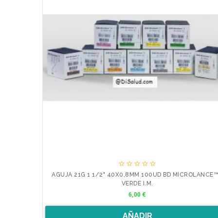





AGUJA 21G 1 1/2" 40X0,8MM 100UD BD MICROLANCE™
VERDE I.M.
Precio
6,00 €
AÑADIR