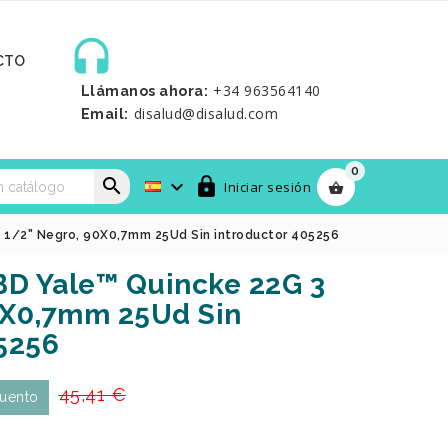

CTO
+34 963564140
Llámanos ahora:
disalud@disalud.com
Email:
0



Iniciar sesión

3 1/2" Negro, 90X0,7mm 25Ud Sin introductor 405256
BD Yale™ Quincke 22G 3
0X0,7mm 25Ud Sin
5256
45,41 €
uento