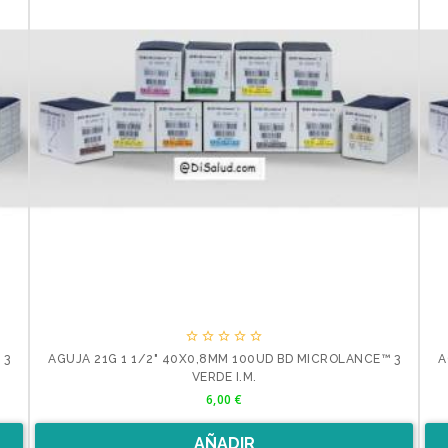





 3
AGUJA 21G 1 1/2" 40X0,8MM 100UD BD MICROLANCE™ 3
A
VERDE I.M.
Precio
6,00 €
AÑADIR