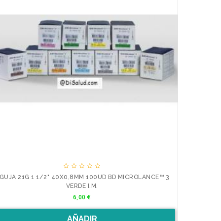





GUJA 21G 1 1/2" 40X0,8MM 100UD BD MICROLANCE™ 3
VERDE I.M.
Precio
6,00 €
AÑADIR