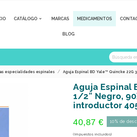
CIO
CATÁLOGO
MARCAS
MEDICAMENTOS
CONTA

BLOG
as especialidades espinales
Aguja Espinal BD Yale™ Quincke 22G 
Aguja Espinal 
1/2" Negro, 9
introductor 40
40,87 €
10% de desc
(Impuestos incluidos)