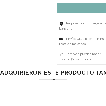
Pago seguro con tarjeta d
bancaria.
Envíos GRATIS en penínsul
resto de los casos.
También puedes hacer tu p
disalud@disalud.com
 ADQUIRIERON ESTE PRODUCTO T