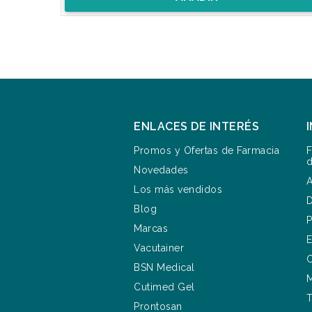
ENLACES DE INTERÉS
Promos y Ofertas de Farmacia
F
d
Novedades
A
Los más vendidos
D
Blog
P
Marcas
E
Vacutainer
C
BSN Medical
M
Cutimed Gel
T
Prontosan