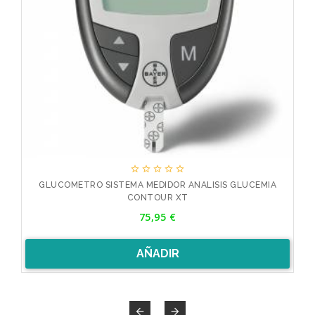





O
GLUCOMETRO SISTEMA MEDIDOR ANALISIS GLUCEMIA
J
CONTOUR XT
Precio
75,95 €
AÑADIR

