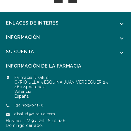
ENLACES DE INTERÉS

INFORMACIÓN

SU CUENTA

INFORMACIÓN DE LA FARMACIA
Farmacia Disalud

C/RIO ULLA 5 ESQUINA JUAN VERDEGUER 25
46024 Valencia
València
España
+34 963564140

disalud@disalud.com

Horario: L-V 9 a 21h. S 10-14h.
Domingo cerrado.