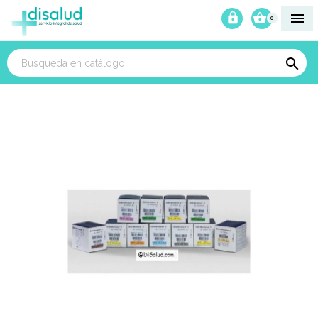



0
