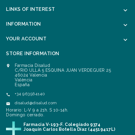
LINKS OF INTEREST

INFORMATION

YOUR ACCOUNT

STORE INFORMATION
Farmacia Disalud

C/RIO ULLA 5 ESQUINA JUAN VERDEGUER 25
46024 Valencia
València
España
+34 963564140

disalud@disalud.com

Horario: L-V 9 a 21h. S 10-14h.
Domingo cerrado.
Farmacia V-193-F. Colegiado 9374
Joaquín Carlos Botella Díaz (44519417L)