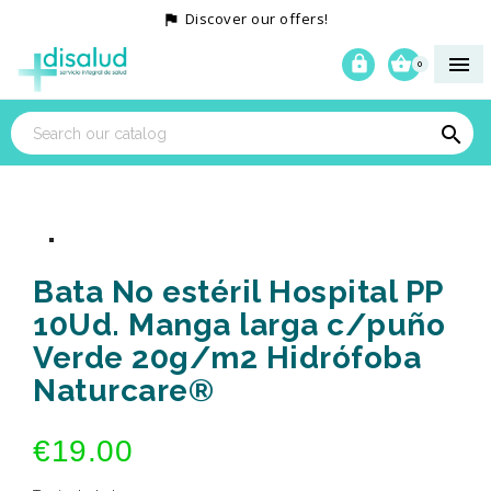
Discover our offers!




0

Bata No estéril Hospital PP
10Ud. Manga larga c/puño
Verde 20g/m2 Hidrófoba
Naturcare®
€19.00