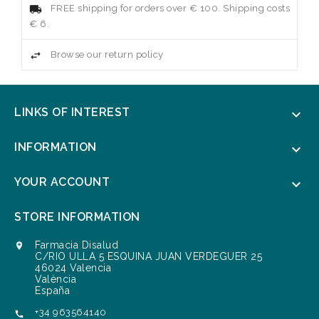
FREE shipping for orders over € 100. Shipping costs
€ 6.
Browse our return policy
LINKS OF INTEREST

INFORMATION

YOUR ACCOUNT

STORE INFORMATION
Farmacia Disalud

C/RIO ULLA 5 ESQUINA JUAN VERDEGUER 25
46024 Valencia
València
España
+34 963564140
