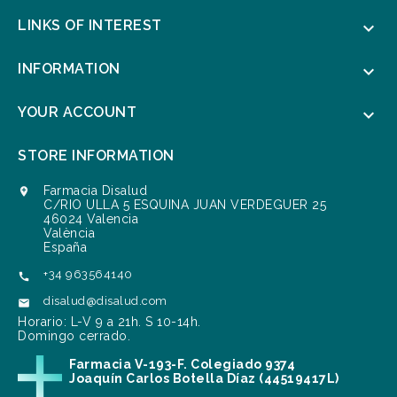
LINKS OF INTEREST

INFORMATION

YOUR ACCOUNT

STORE INFORMATION
Farmacia Disalud

C/RIO ULLA 5 ESQUINA JUAN VERDEGUER 25
46024 Valencia
València
España
+34 963564140

disalud@disalud.com

Horario: L-V 9 a 21h. S 10-14h.
Domingo cerrado.
Farmacia V-193-F. Colegiado 9374
Joaquín Carlos Botella Díaz (44519417L)