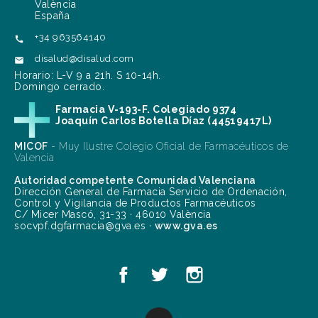
València
España
+34 963564140

disalud@disalud.com

Horario: L-V 9 a 21h. S 10-14h.
Domingo cerrado.
Farmacia V-193-F. Colegiado 9374
Joaquín Carlos Botella Díaz (44519417L)
MICOF
- Muy Ilustre Colegio Oficial de Farmacéuticos de
Valencia
Autoridad competente Comunidad Valenciana
Dirección General de Farmacia Servicio de Ordenación,
Control y Vigilancia de Productos Farmacéuticos
C/ Micer Mascó, 31-33 · 46010 València
socvpf.dgfarmacia@gva.es ·
www.gva.es