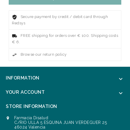
Secure payment by credit / debit card through
Redsys
FREE shipping for orders over € 100. Shipping costs
€ 6.
Browse our return policy
INFORMATION

YOUR ACCOUNT

STORE INFORMATION
Farmacia Disalud

C/RIO ULLA 5 ESQUINA JUAN VERDEGUER 25
46024 Valencia