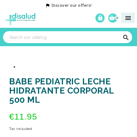
Discover our offers!




0

BABE PEDIATRIC LECHE
HIDRATANTE CORPORAL
500 ML
€11.95
Tax included