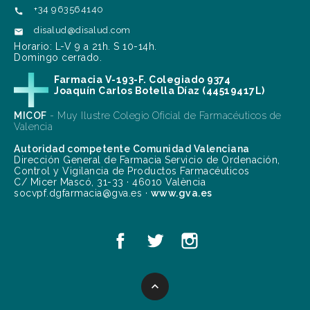
+34 963564140

disalud@disalud.com

Horario: L-V 9 a 21h. S 10-14h.
Domingo cerrado.
Farmacia V-193-F. Colegiado 9374
Joaquín Carlos Botella Díaz (44519417L)
MICOF
- Muy Ilustre Colegio Oficial de Farmacéuticos de
Valencia
Autoridad competente Comunidad Valenciana
Dirección General de Farmacia Servicio de Ordenación,
Control y Vigilancia de Productos Farmacéuticos
C/ Micer Mascó, 31-33 · 46010 València
socvpf.dgfarmacia@gva.es ·
www.gva.es
