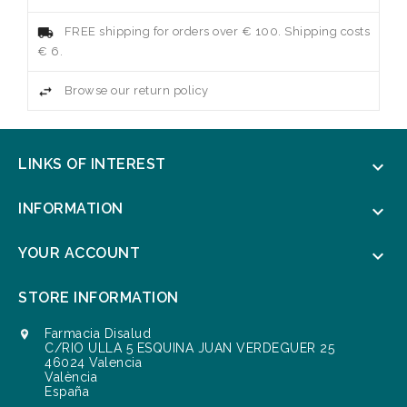
FREE shipping for orders over € 100. Shipping costs
€ 6.
Browse our return policy
LINKS OF INTEREST

INFORMATION

YOUR ACCOUNT

STORE INFORMATION
Farmacia Disalud

C/RIO ULLA 5 ESQUINA JUAN VERDEGUER 25
46024 Valencia
València
España