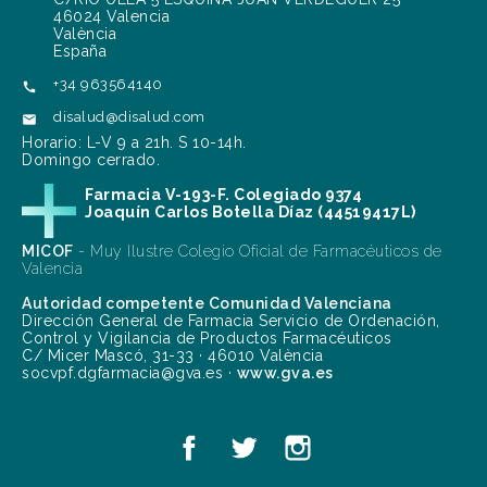
46024 Valencia
València
España
+34 963564140

disalud@disalud.com

Horario: L-V 9 a 21h. S 10-14h.
Domingo cerrado.
Farmacia V-193-F. Colegiado 9374
Joaquín Carlos Botella Díaz (44519417L)
MICOF
- Muy Ilustre Colegio Oficial de Farmacéuticos de
Valencia
Autoridad competente Comunidad Valenciana
Dirección General de Farmacia Servicio de Ordenación,
Control y Vigilancia de Productos Farmacéuticos
C/ Micer Mascó, 31-33 · 46010 València
socvpf.dgfarmacia@gva.es ·
www.gva.es