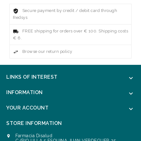
Secure payment by credit / debit card through
Redsys
FREE shipping for orders over € 100. Shipping costs
€ 6.
Browse our return policy
LINKS OF INTEREST

INFORMATION

YOUR ACCOUNT

STORE INFORMATION
Farmacia Disalud

C/RIO ULLA 5 ESQUINA JUAN VERDEGUER 25