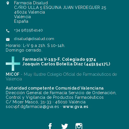
Farmacia Disalud

C/RIO ULLA 5 ESQUINA JUAN VERDEGUER 25
46024 Valencia
València
España
+34 963564140

disalud@disalud.com

Horario: L-V 9 a 21h. S 10-14h.
Domingo cerrado.
Farmacia V-193-F. Colegiado 9374
Joaquín Carlos Botella Díaz (44519417L)
MICOF
- Muy Ilustre Colegio Oficial de Farmacéuticos de
Valencia
Autoridad competente Comunidad Valenciana
Dirección General de Farmacia Servicio de Ordenación,
Control y Vigilancia de Productos Farmacéuticos
C/ Micer Mascó, 31-33 · 46010 València
socvpf.dgfarmacia@gva.es ·
www.gva.es