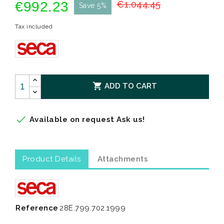
€992.23
€1,044.45
Save 5%
Tax included

ADD TO CART

Available on request Ask us!
Product Details
Attachments
Reference
28E.799.702.1999