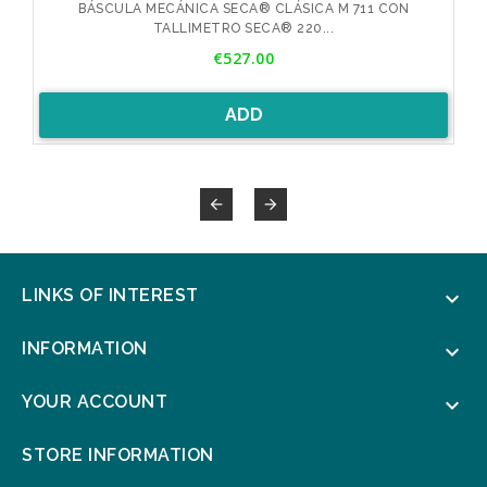
BÁSCULA MECÁNICA SECA® CLÁSICA M 711 CON
TALLIMETRO SECA® 220...
Price
€527.00
ADD


LINKS OF INTEREST

INFORMATION

YOUR ACCOUNT

STORE INFORMATION