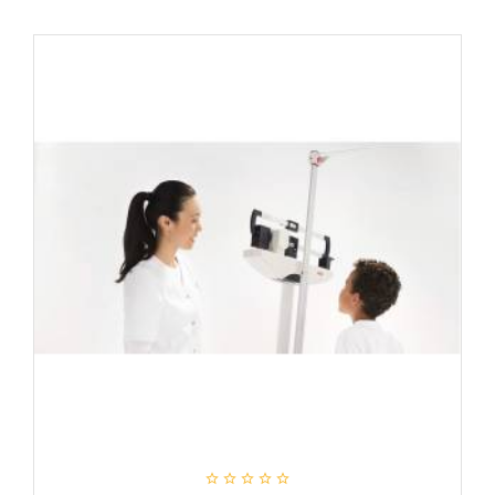




