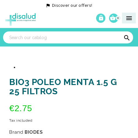
Discover our offers!




0

BIO3 POLEO MENTA 1.5 G
25 FILTROS
€2.75
Tax included
Brand
BIODES