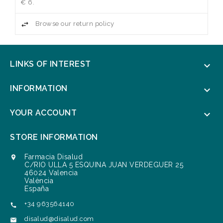
€ 6.
Browse our return policy
LINKS OF INTEREST

INFORMATION

YOUR ACCOUNT

STORE INFORMATION
Farmacia Disalud

C/RIO ULLA 5 ESQUINA JUAN VERDEGUER 25
46024 Valencia
València
España
+34 963564140

disalud@disalud.com
