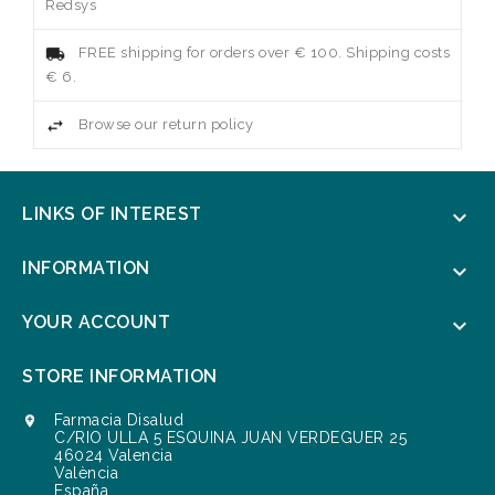
Redsys
FREE shipping for orders over € 100. Shipping costs
€ 6.
Browse our return policy
LINKS OF INTEREST

INFORMATION

YOUR ACCOUNT

STORE INFORMATION
Farmacia Disalud

C/RIO ULLA 5 ESQUINA JUAN VERDEGUER 25
46024 Valencia
València
España