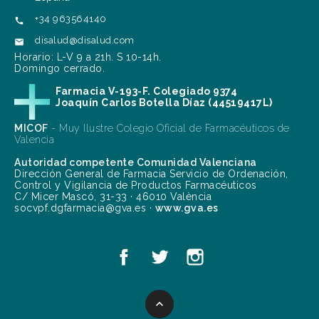
+34 963564140

disalud@disalud.com

Horario: L-V 9 a 21h. S 10-14h.
Domingo cerrado.
Farmacia V-193-F. Colegiado 9374
Joaquín Carlos Botella Díaz (44519417L)
MICOF
- Muy Ilustre Colegio Oficial de Farmacéuticos de
Valencia
Autoridad competente Comunidad Valenciana
Dirección General de Farmacia Servicio de Ordenación,
Control y Vigilancia de Productos Farmacéuticos
C/ Micer Mascó, 31-33 · 46010 València
socvpf.dgfarmacia@gva.es ·
www.gva.es
