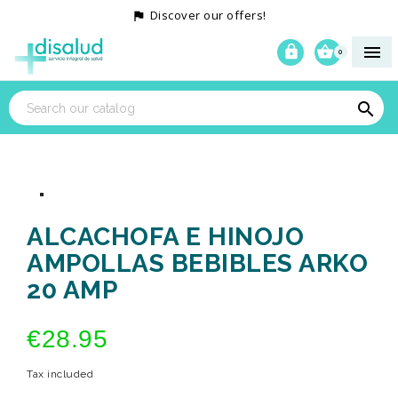
Discover our offers!




0

ALCACHOFA E HINOJO
AMPOLLAS BEBIBLES ARKO
20 AMP
€28.95
Tax included