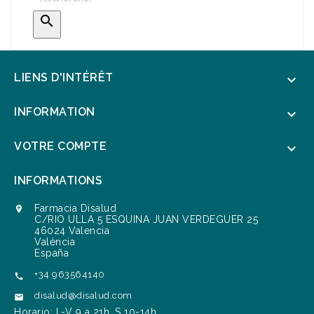

LIENS D'INTÉRÊT

INFORMATION

VOTRE COMPTE

INFORMATIONS
Farmacia Disalud

C/RIO ULLA 5 ESQUINA JUAN VERDEGUER 25
46024 Valencia
València
España
+34 963564140

disalud@disalud.com

Horario: L-V 9 a 21h. S 10-14h.